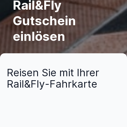
Rail&Fly
Gutschein
einlösen
Reisen Sie mit Ihrer
Rail&Fly-Fahrkarte
bequem und stressfrei
zum/vom Flughafen
Die Rail&Fly-Fahrkarten gelten in Zügen des Nah– und